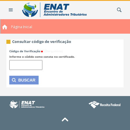
Ir
Busca
para
o
conteúdo.
Página Inicial
|
Ir
para
Consultar código de verificação
a
Código de Verificação
(Obrigatório)
navegação
Informe o códido como consta no certificado.