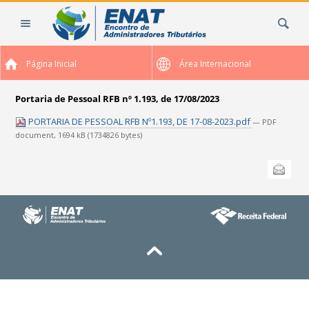
Ir
Busca
para
o
conteúdo.
Página Inicial
Área Internacional
|
Ir
para
Portaria de Pessoal RFB nº 1.193, de 17/08/2023
a
PORTARIA DE PESSOAL RFB Nº1.193, DE 17-08-2023.pdf
— PDF
navegação
document, 1694 kB (1734826 bytes)
Ações
Enviar
do
documento