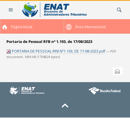
Ir
Busca
para
o
conteúdo.
Página Inicial
Área Internacional
|
Ir
para
Portaria de Pessoal RFB nº 1.193, de 17/08/2023
a
PORTARIA DE PESSOAL RFB Nº1.193, DE 17-08-2023.pdf
— PDF
navegação
document, 1694 kB (1734826 bytes)
Ações
Enviar
do
documento