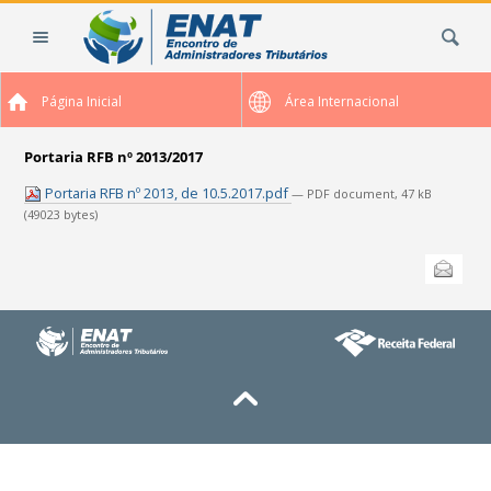
Ir
Busca
para
o
conteúdo.
Página Inicial
Área Internacional
|
Ir
para
Portaria RFB nº 2013/2017
a
Portaria RFB nº 2013, de 10.5.2017.pdf
— PDF document, 47 kB
navegação
(49023 bytes)
Ações
Enviar
do
documento