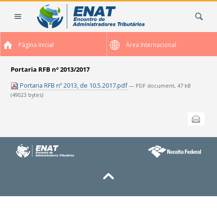
Ir
Busca
para
o
conteúdo.
Página Inicial
Área Internacional
|
Ir
para
Portaria RFB nº 2013/2017
a
Portaria RFB nº 2013, de 10.5.2017.pdf
— PDF document, 47 kB
navegação
(49023 bytes)
Ações
Enviar
do
documento