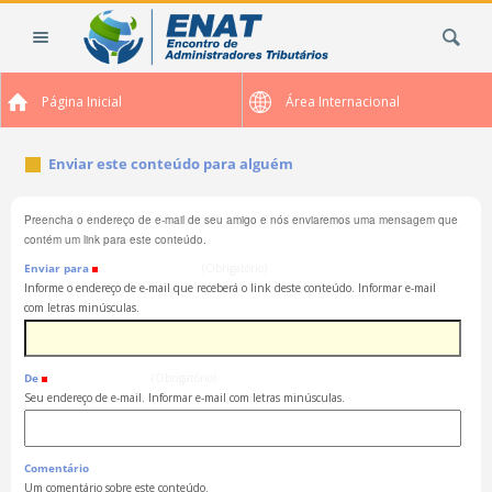
Ir
Busca
para
o
conteúdo.
Página Inicial
Área Internacional
|
Ir
para
Enviar este conteúdo para alguém
a
navegação
Preencha o endereço de e-mail de seu amigo e nós enviaremos uma mensagem que
contém um link para este conteúdo.
Enviar para
(Obrigatório)
Informe o endereço de e-mail que receberá o link deste conteúdo. Informar e-mail
com letras minúsculas.
De
(Obrigatório)
Seu endereço de e-mail. Informar e-mail com letras minúsculas.
Comentário
Um comentário sobre este conteúdo.