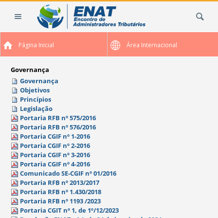
Ir
Busca
para
o
conteúdo.
Página Inicial
Área Internacional
|
Ir
para
Governança
a
Governança
Objetivos
navegação
Princípios
Legislação
Portaria RFB nº 575/2016
Portaria RFB nº 576/2016
Portaria CGIF nº 1-2016
Portaria CGIF nº 2-2016
Portaria CGIF nº 3-2016
Portaria CGIF nº 4-2016
Comunicado SE-CGIF nº 01/2016
Portaria RFB nº 2013/2017
Portaria RFB nº 1.430/2018
Portaria RFB nº 1193 /2023
Portaria CGIT nº 1, de 1º/12/2023