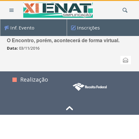
Ir
Busca
para
o
conteúdo.
Inf. Evento
Inscrições
|
Cancelado o evento presencial
Ir
O Encontro, porém, acontecerá de forma virtual.
para
Data:
03/11/2016
a
Ações
navegação
Enviar
do
documento
Realização