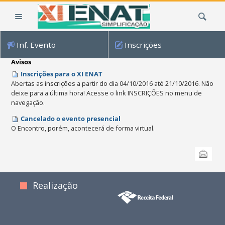
Ir
Busca
para
o
conteúdo.
Inf. Evento
Inscrições
|
Ir
Avisos
para
Inscrições para o XI ENAT
a
Abertas as inscrições a partir do dia 04/10/2016 até 21/10/2016. Não
deixe para a última hora! Acesse o link INSCRIÇÕES no menu de
navegação
navegação.
Cancelado o evento presencial
O Encontro, porém, acontecerá de forma virtual.
Ações
Enviar
do
documento
Realização