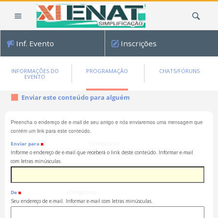
Ir
Busca
para
o
conteúdo.
Inf. Evento
Inscrições
|
Ir
para
INFORMAÇÕES DO
PROGRAMAÇÃO
CHATS/FÓRUNS
EVENTO
a
navegação
Enviar este conteúdo para alguém
Preencha o endereço de e-mail de seu amigo e nós enviaremos uma mensagem que
contém um link para este conteúdo.
Enviar para
(Obrigatório)
Informe o endereço de e-mail que receberá o link deste conteúdo. Informar e-mail
com letras minúsculas.
De
(Obrigatório)
Seu endereço de e-mail. Informar e-mail com letras minúsculas.