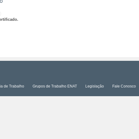
ão
)
rtificado.
ia de Trabalho
Grupos de Trabalho ENAT
Legislação
Fale Conosco