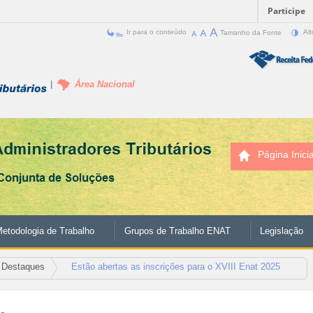
Participe
Ir para o conteúdo
Tamanho da Fonte
Alt
Área Nacional
Página Inicia
etodologia de Trabalho
Grupos de Trabalho ENAT
Legislação
Destaques
Estão abertas as inscrições para o XVIII Enat 2025