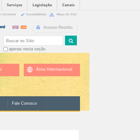
Serviços
Legislação
Canais
o Contraste
Acessibilidade
Mapa do Sítio
Acesso Restrito
Busca
apenas nesta seção
l
Área Internacional
Fale Conosco