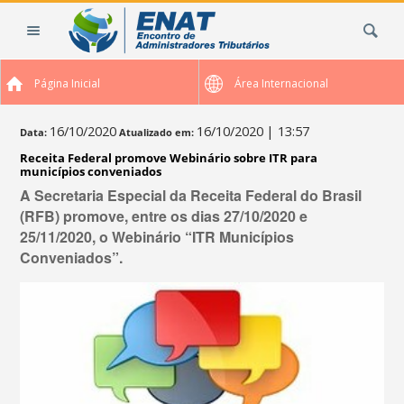
Ir
Busca
para
o
conteúdo.
Página Inicial
Área Internacional
|
Ir
para
16/10/2020
16/10/2020
| 13:57
Data:
Atualizado em:
a
Receita Federal promove Webinário sobre ITR para
navegação
municípios conveniados
A Secretaria Especial da Receita Federal do Brasil
(RFB) promove, entre os dias 27/10/2020 e
25/11/2020, o Webinário “ITR Municípios
Conveniados”.