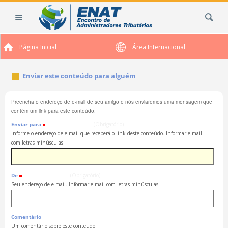
Ir
Busca
para
o
conteúdo.
Página Inicial
Área Internacional
|
Ir
para
Enviar este conteúdo para alguém
a
navegação
Preencha o endereço de e-mail de seu amigo e nós enviaremos uma mensagem que
contém um link para este conteúdo.
Enviar para
(Obrigatório)
Informe o endereço de e-mail que receberá o link deste conteúdo. Informar e-mail
com letras minúsculas.
De
(Obrigatório)
Seu endereço de e-mail. Informar e-mail com letras minúsculas.
Comentário
Um comentário sobre este conteúdo.