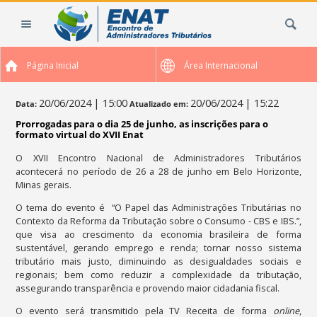
Ir
Busca
para
o
conteúdo.
Página Inicial
Área Internacional
|
Ir
para
20/06/2024
| 15:00
20/06/2024
| 15:22
Data:
Atualizado em:
a
Prorrogadas para o dia 25 de junho, as inscrições para o
navegação
formato virtual do XVII Enat
O XVII Encontro Nacional de Administradores Tributários
acontecerá no período de 26 a 28 de junho em Belo Horizonte,
Minas gerais.
O tema do evento é “O Papel das Administrações Tributárias no
Contexto da Reforma da Tributação sobre o Consumo - CBS e IBS.”,
que visa ao crescimento da economia brasileira de forma
sustentável, gerando emprego e renda; tornar nosso sistema
tributário mais justo, diminuindo as desigualdades sociais e
regionais; bem como reduzir a complexidade da tributação,
assegurando transparência e provendo maior cidadania fiscal.
O evento será transmitido pela TV Receita de forma
online
,