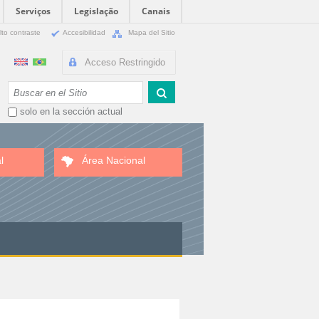
Serviços
Legislação
Canais
lto contraste
Accesibilidad
Mapa del Sitio
Acceso Restringido
Buscar
solo en la sección actual
l
Área Nacional