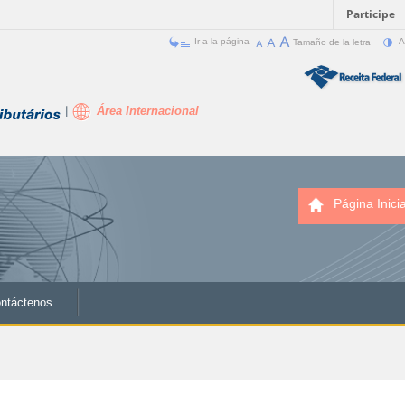
Participe
Ir a la página
Tamaño de la letra
A
Área Internacional
Página Inicia
ntáctenos