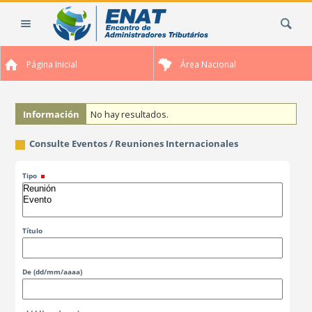
Cambiar
Buscar
a
contenido.
|
Página Inicial
Área Nacional
Saltar
a
navegación
Información
No hay resultados.
Consulte Eventos / Reuniones Internacionales
Tipo
Título
De
(dd/mm/aaaa)