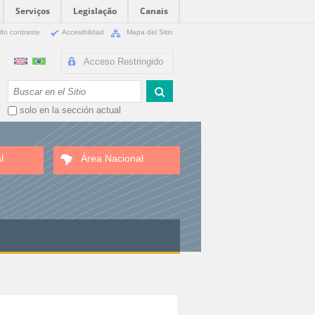
Serviços
Legislação
Canais
lto contraste
Accesibilidad
Mapa del Sitio
Acceso Restringido
Buscar
solo en la sección actual
l
Área Nacional