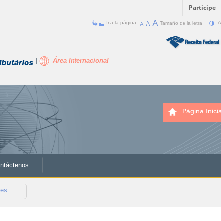
Participe
Ir a la página
Tamaño de la letra
A
Área Internacional
Página Inicia
ntáctenos
nes