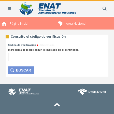
Cambiar
Buscar
a
contenido.
|
Página Inicial
Área Nacional
Saltar
a
navegación
Consulte el código de verificación
Código de verificación
(Obligatorio)
Introduzca el código según lo indicado en el certificado.