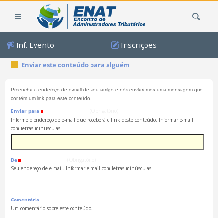
Ir
Busca
para
o
conteúdo.
Inf. Evento
Inscrições
|
Ir
Enviar este conteúdo para alguém
para
a
Preencha o endereço de e-mail de seu amigo e nós enviaremos uma mensagem que
navegação
contém um link para este conteúdo.
Enviar para
(Obrigatório)
Informe o endereço de e-mail que receberá o link deste conteúdo. Informar e-mail
com letras minúsculas.
De
(Obrigatório)
Seu endereço de e-mail. Informar e-mail com letras minúsculas.
Comentário
Um comentário sobre este conteúdo.