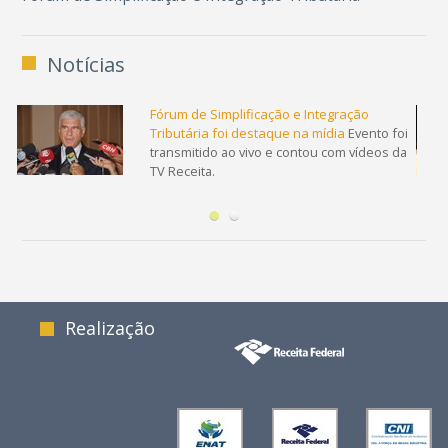
Notícias
as
Fórum de Simplificação e Integração
Tributária foi destaque na mídia
Evento foi
ado
transmitido ao vivo e contou com vídeos da
TV Receita.
Realização