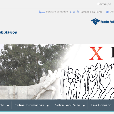
Participe
Ir para o conteúdo
Tamanho da Fonte
Alt
nto
Outras Informações
Sobre São Paulo
Fale Conosco