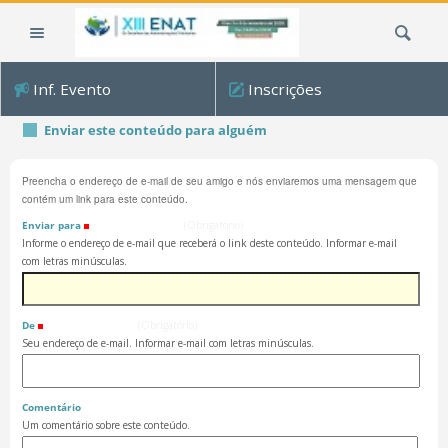
Ir
Busca
para
o
conteúdo.
Inf. Evento
Inscrições
|
Ir
Enviar este conteúdo para alguém
para
a
Preencha o endereço de e-mail de seu amigo e nós enviaremos uma mensagem que
navegação
contém um link para este conteúdo.
Enviar para
(Obrigatório)
Informe o endereço de e-mail que receberá o link deste conteúdo. Informar e-mail
com letras minúsculas.
De
(Obrigatório)
Seu endereço de e-mail. Informar e-mail com letras minúsculas.
Comentário
Um comentário sobre este conteúdo.