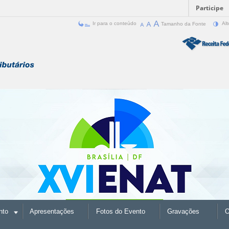
Participe
Ir para o conteúdo
Tamanho da Fonte
Alt
nto
Apresentações
Fotos do Evento
Gravações
O