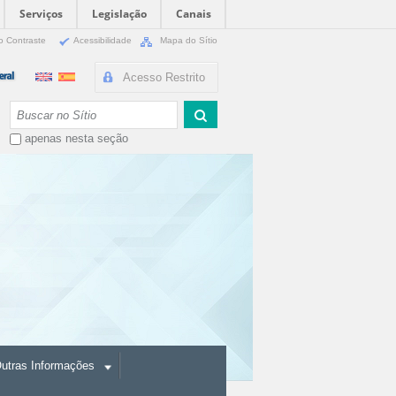
Serviços
Legislação
Canais
o Contraste
Acessibilidade
Mapa do Sítio
Acesso Restrito
Busca
apenas nesta seção
utras Informações