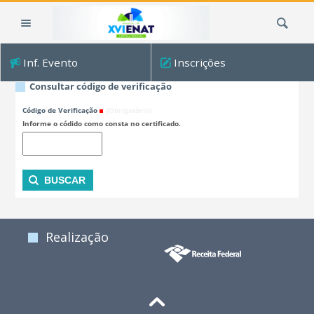
Ir
Busca
para
o
conteúdo.
Inf. Evento
Inscrições
|
Ir
Consultar código de verificação
para
Código de Verificação
(Obrigatório)
a
Informe o códido como consta no certificado.
navegação
Realização