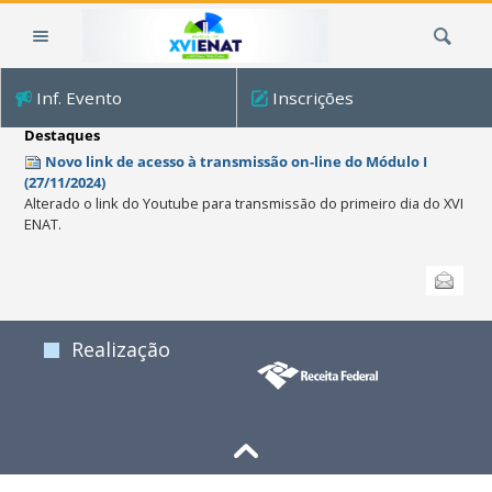
Ir
Busca
para
o
conteúdo.
Inf. Evento
Inscrições
|
Ir
Destaques
para
Novo link de acesso à transmissão on-line do Módulo I
a
(27/11/2024)
Alterado o link do Youtube para transmissão do primeiro dia do XVI
navegação
ENAT.
Ações
Enviar
do
documento
Realização