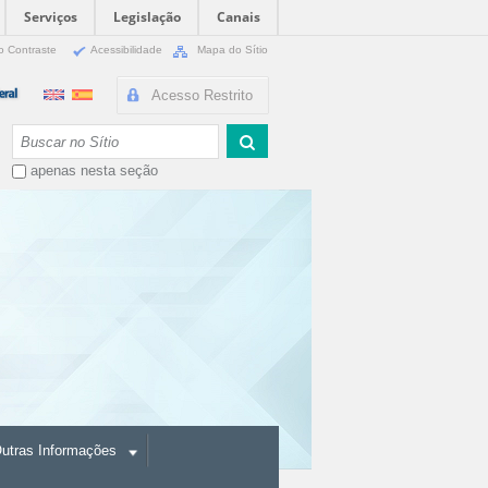
Serviços
Legislação
Canais
o Contraste
Acessibilidade
Mapa do Sítio
Acesso Restrito
Busca
apenas nesta seção
utras Informações