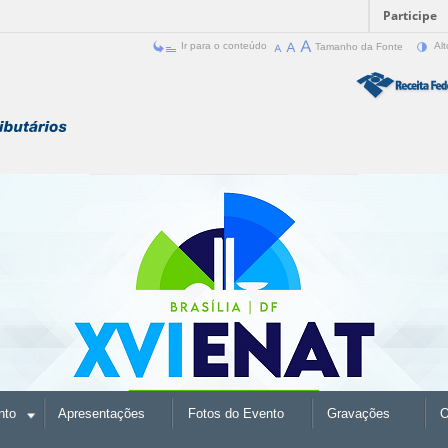
Participe
Ir para o conteúdo
Tamanho da Fonte
Alt
nto
Apresentações
Fotos do Evento
Gravações
O