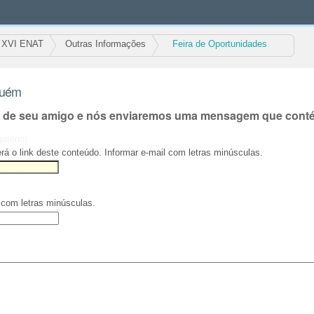
XVI ENAT
Outras Informações
Feira de Oportunidades
guém
l de seu amigo e nós enviaremos uma mensagem que contém
gatório)
rá o link deste conteúdo. Informar e-mail com letras minúsculas.
 com letras minúsculas.