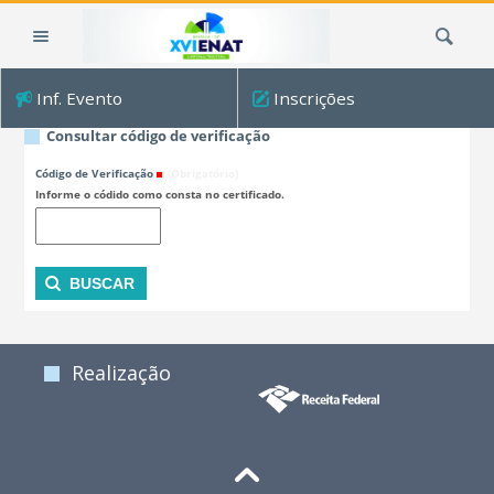
Ir
Busca
para
o
conteúdo.
Inf. Evento
Inscrições
|
Ir
Consultar código de verificação
para
Código de Verificação
(Obrigatório)
a
Informe o códido como consta no certificado.
navegação
Realização