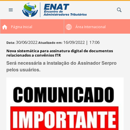
Ir
Busca
para
o
conteúdo.
Página Inicial
Área Internacional
|
Ir
para
30/06/2022
16/09/2022
| 17:06
Data:
Atualizado em:
a
Nova sistemática para assinatura digital de documentos
navegação
relacionados a convênios ITR
Será necessária a instalação do Assinador Serpro
pelos usuários.