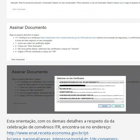
Esta orientação, com os demais detalhes a respeito da da
celebração de convênios ITR, encontra-se no endereço:
http://www.enat.receita.economia.gov.br/pt-
br/area_nacional/areas_interesse/portal-itr-1/itr-convenios-