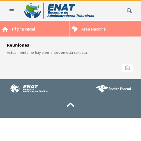
Cambiar
Buscar
a
contenido.
|
Página Inicial
Área Nacional
Saltar
a
navegación
Reuniones
Actualmente no hay elementos en esta carpeta.
Acciones
Enviar esta
de
Documento