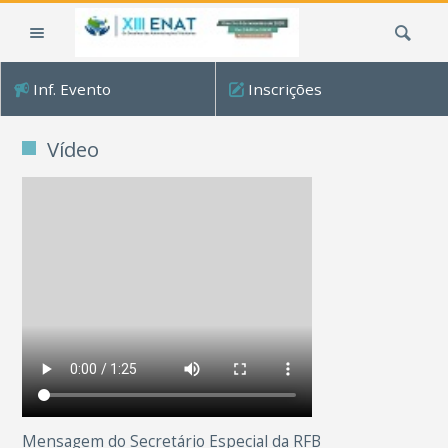
Ir
Busca
para
o
conteúdo.
Inf. Evento
Inscrições
|
Ir
para
Vídeo
a
navegação
Mensagem do Secretário Especial da RFB