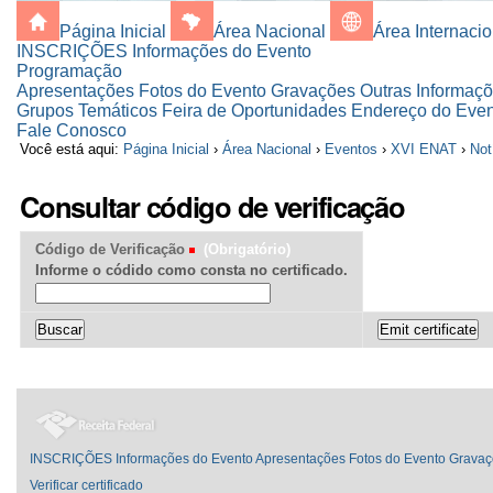
Página Inicial
Área Nacional
Área Internacio
INSCRIÇÕES
Informações do Evento
Programação
Apresentações
Fotos do Evento
Gravações
Outras Informaç
Grupos Temáticos
Feira de Oportunidades
Endereço do Eve
Fale Conosco
Você está aqui:
Página Inicial
›
Área Nacional
›
Eventos
›
XVI ENAT
›
Not
Consultar código de verificação
Código de Verificação
(Obrigatório)
Informe o códido como consta no certificado.
INSCRIÇÕES
Informações do Evento
Apresentações
Fotos do Evento
Gravaç
Verificar certificado