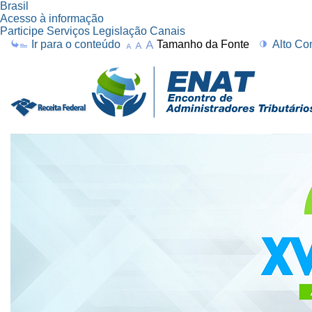
Brasil
Acesso à informação
Participe
Serviços
Legislação
Canais
Ir
Ir para o conteúdo
Tamanho da Fonte
Alto Co
para
Ferramentas
o
Pessoais
conteúdo.
|
Ir
para
a
navegação