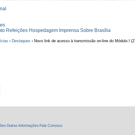
nal
ões
nto
Refeições
Hospedagem
Imprensa
Sobre Brasília
ícias
›
Destaques
›
Novo link de acesso à transmissão on-line do Módulo I (2
ões
Outras Informações
Fale Conosco