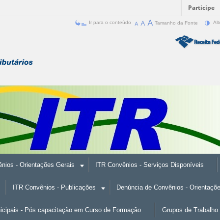
Participe
Ir para o conteúdo
Tamanho da Fonte
Alt
nios - Orientações Gerais
ITR Convênios - Serviços Disponíveis
ITR Convênios - Publicações
Denúncia de Convênios - Orientaçõ
nicipais - Pós capacitação em Curso de Formação
Grupos de Trabalho