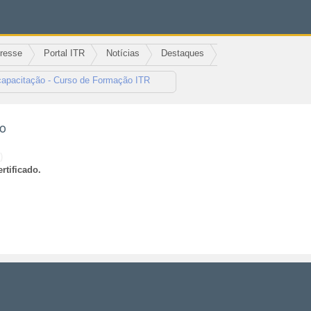
eresse
Portal ITR
Notícias
Destaques
capacitação - Curso de Formação ITR
ão
)
rtificado.