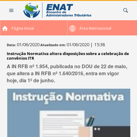
Ir
Busca
para
o
conteúdo.
Página Inicial
Área Internacional
|
Ir
para
01/06/2020
01/06/2020
| 15:38
Data:
Atualizado em:
a
Instrução Normativa altera disposições sobre a celebração de
navegação
convênios ITR
A IN RFB nº 1.954, publicada no DOU de 22 de maio,
que altera a IN RFB nº 1.640/2016, entra em vigor
hoje, dia 1º de junho.