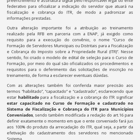
preenchimento e assinatura digital pelo responsável legal do ente
federativo para oficializar a indicação do servidor que atuará na
fiscalização e cobrança do ITR, de modo a padronizar as
informações prestadas.
Outra alteração importante foi a atribuição ao treinamento
realizado pela RFB em parceria com a ENAP, já exigido como
requisito para a execução do convênio, o nome “Curso de
Formação de Servidores Municipais ou Distritais para a Fiscalização
e Cobrança do Imposto sobre a Propriedade Rural (ITR)”. Nesse
sentido, foi criado o modelo de edital de seleção para o Curso de
Formação, por meio do qual são oficializados os procedimentos e
requisitos para o deferimento das solicitações de inscrição no
treinamento, de forma a esclarecer eventuais dúvidas.
Com as alterações também foi conferida maior precisão aos
termos “habilitado”, “capacitado” e “cadastrado”, esclarecendo que
estar
habilitado
para a fiscalização e a cobrança do ITR significar
estar capacitado no Curso de Formação e cadastrado no
Sistema de Fiscalização e Cobrança do ITR para Municípios
Conveniados
, sendo também modificada a redação do art.16 para
definir exatamente o momento em que o ente conveniado fará jus
aos 100% do produto da arrecadação do ITR, qual seja, a partir da
efetivação do cadastramento dos servidores no mencionado
Sistema.