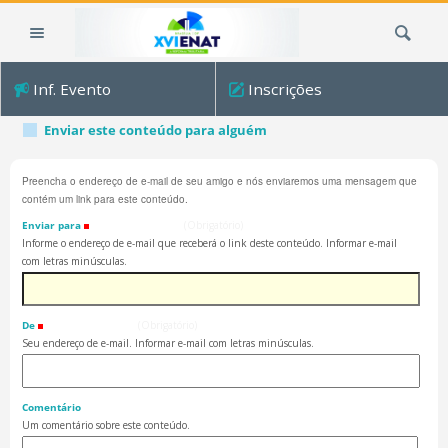
Ir
Busca
para
o
conteúdo.
Inf. Evento
Inscrições
|
Ir
Enviar este conteúdo para alguém
para
a
Preencha o endereço de e-mail de seu amigo e nós enviaremos uma mensagem que
navegação
contém um link para este conteúdo.
Enviar para
(Obrigatório)
Informe o endereço de e-mail que receberá o link deste conteúdo. Informar e-mail
com letras minúsculas.
De
(Obrigatório)
Seu endereço de e-mail. Informar e-mail com letras minúsculas.
Comentário
Um comentário sobre este conteúdo.