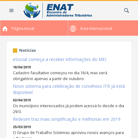
Ir
Busca
para
o
conteúdo.
Página Inicial
Área Internacional
|
Ir
para
Notícias
a
navegação
eSocial começa a receber informações do MEI
18/04/2019
Cadastro facultativo começou no dia 16/4, mas será
obrigatório apenas a partir de outubro.
Novo sistema para celebração de convênios ITR já está
disponível
02/04/2019
Os municípios interessados já podem acessá-lo desde o dia
29/3.
Redesim traz mais simplificação e melhorias em 2019
25/03/2019
O Grupo de Trabalho Sistemas aprovou novos avanços para